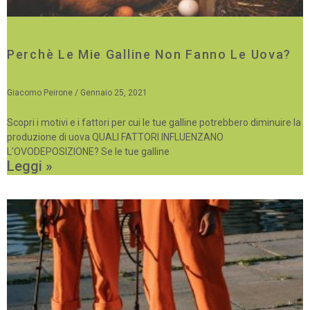
Perchè Le Mie Galline Non Fanno Le Uova?
Giacomo Peirone
Gennaio 25, 2021
Scopri i motivi e i fattori per cui le tue galline potrebbero diminuire la
produzione di uova QUALI FATTORI INFLUENZANO
L’OVODEPOSIZIONE? Se le tue galline
Leggi »