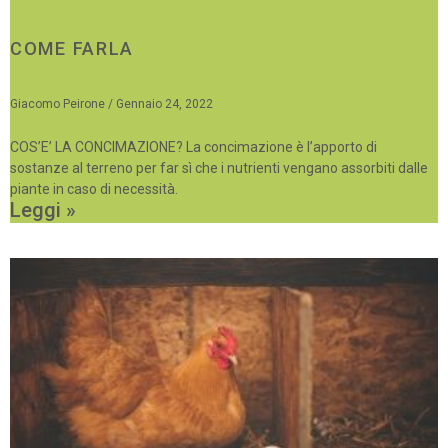
COME FARLA
Giacomo Peirone
Gennaio 24, 2022
COS’E’ LA CONCIMAZIONE? La concimazione è l’apporto di
sostanze al terreno per far sì che i nutrienti vengano assorbiti dalle
piante in caso di necessità.
Leggi »