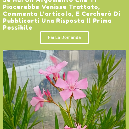
Piacerebbe Venisse Trattato,
Commenta L'articolo, E Cercherò Di
Pubblicarti Una Risposta Il Prima
Possibile
Fai La Domanda